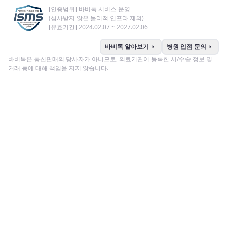
[인증범위] 바비톡 서비스 운영
(심사받지 않은 물리적 인프라 제외)
[유효기간] 2024.02.07 ~ 2027.02.06
arrow_right
arrow_right
바비톡 알아보기
병원 입점 문의
바비톡은 통신판매의 당사자가 아니므로, 의료기관이 등록한 시/수술 정보 및
거래 등에 대해 책임을 지지 않습니다.