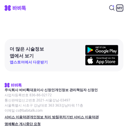
더 많은 시술정보
앱에서 보기
앱스토어에서 다운받기
주식회사 바비톡
대표이사 신정인
개인정보 관리책임자 신정인
사업자등록번호 836-86-02172
통신판매업신고번호 2021-서울강남-03497
서울특별시 서초구 강남대로 363 363강남타워 11층
이메일 cs@babitalk.com
서비스 이용약관
개인정보 처리 방침
위치기반 서비스 이용약관
명예훼손 게시중단 요청