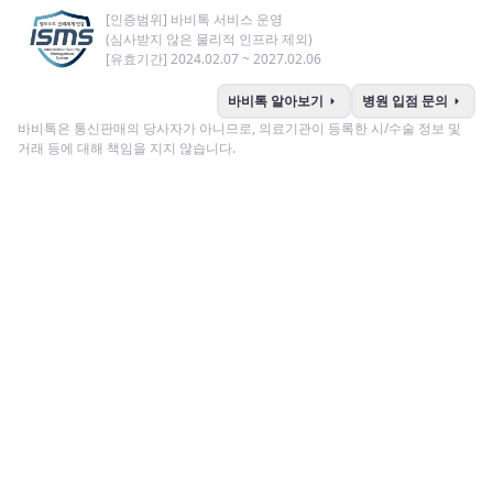
[인증범위] 바비톡 서비스 운영
(심사받지 않은 물리적 인프라 제외)
[유효기간] 2024.02.07 ~ 2027.02.06
arrow_right
arrow_right
바비톡 알아보기
병원 입점 문의
바비톡은 통신판매의 당사자가 아니므로, 의료기관이 등록한 시/수술 정보 및
거래 등에 대해 책임을 지지 않습니다.