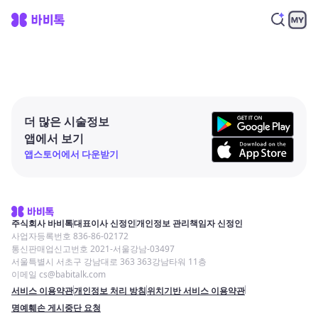
더 많은 시술정보
앱에서 보기
앱스토어에서 다운받기
주식회사 바비톡
대표이사 신정인
개인정보 관리책임자 신정인
사업자등록번호 836-86-02172
통신판매업신고번호 2021-서울강남-03497
서울특별시 서초구 강남대로 363 363강남타워 11층
이메일 cs@babitalk.com
서비스 이용약관
개인정보 처리 방침
위치기반 서비스 이용약관
명예훼손 게시중단 요청