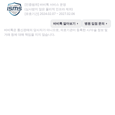
[인증범위] 바비톡 서비스 운영
(심사받지 않은 물리적 인프라 제외)
[유효기간] 2024.02.07 ~ 2027.02.06
arrow_right
arrow_right
바비톡 알아보기
병원 입점 문의
바비톡은 통신판매의 당사자가 아니므로, 의료기관이 등록한 시/수술 정보 및
거래 등에 대해 책임을 지지 않습니다.