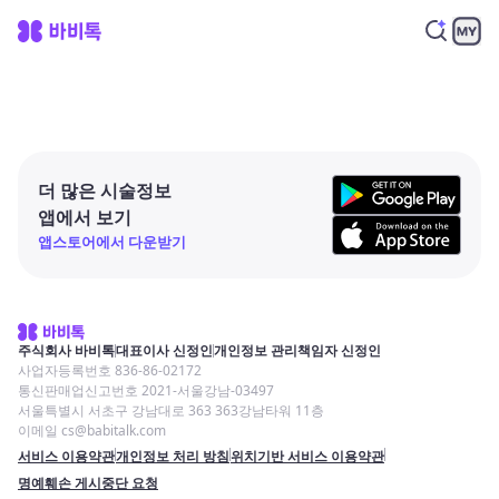
더 많은 시술정보
앱에서 보기
앱스토어에서 다운받기
주식회사 바비톡
대표이사 신정인
개인정보 관리책임자 신정인
사업자등록번호 836-86-02172
통신판매업신고번호 2021-서울강남-03497
서울특별시 서초구 강남대로 363 363강남타워 11층
이메일 cs@babitalk.com
서비스 이용약관
개인정보 처리 방침
위치기반 서비스 이용약관
명예훼손 게시중단 요청