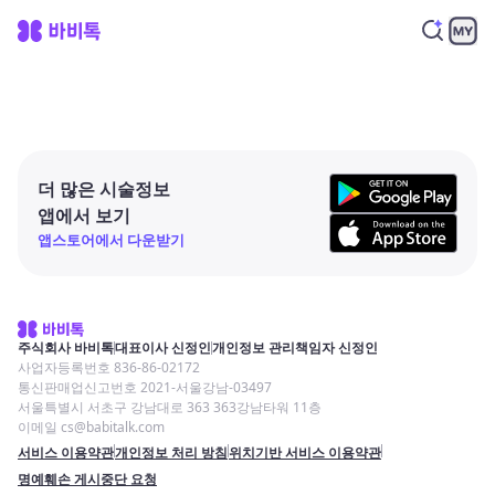
더 많은 시술정보
앱에서 보기
앱스토어에서 다운받기
주식회사 바비톡
대표이사 신정인
개인정보 관리책임자 신정인
사업자등록번호 836-86-02172
통신판매업신고번호 2021-서울강남-03497
서울특별시 서초구 강남대로 363 363강남타워 11층
이메일 cs@babitalk.com
서비스 이용약관
개인정보 처리 방침
위치기반 서비스 이용약관
명예훼손 게시중단 요청