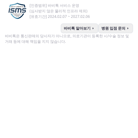
[인증범위] 바비톡 서비스 운영
(심사받지 않은 물리적 인프라 제외)
[유효기간] 2024.02.07 ~ 2027.02.06
arrow_right
arrow_right
바비톡 알아보기
병원 입점 문의
바비톡은 통신판매의 당사자가 아니므로, 의료기관이 등록한 시/수술 정보 및
거래 등에 대해 책임을 지지 않습니다.