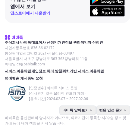
앱에서 보기
앱스토어에서 다운받기
주식회사 바비톡
대표이사 신정인
개인정보 관리책임자 신정인
사업자등록번호 836-86-02172
통신판매업신고번호 2021-서울강남-03497
서울특별시 서초구 강남대로 363 363강남타워 11층
이메일 cs@babitalk.com
서비스 이용약관
개인정보 처리 방침
위치기반 서비스 이용약관
명예훼손 게시중단 요청
[인증범위] 바비톡 서비스 운영
(심사받지 않은 물리적 인프라 제외)
[유효기간] 2024.02.07 ~ 2027.02.06
arrow_right
arrow_right
바비톡 알아보기
병원 입점 문의
바비톡은 통신판매의 당사자가 아니므로, 의료기관이 등록한 시/수술 정보 및
거래 등에 대해 책임을 지지 않습니다.