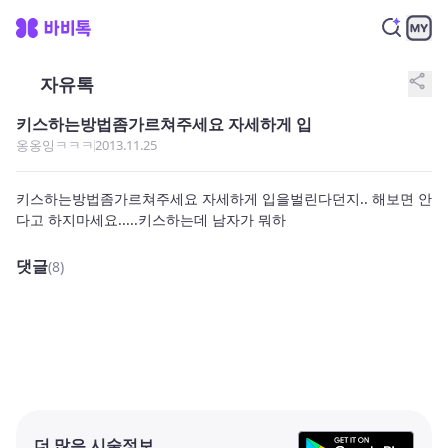
share
자유톡
키스하는방법좀가르쳐주세요 자세하게 입
옹옹잉ㅋㅋㅋ
2013.11.25
키스하는방법좀가르쳐주세요 자세하게 입을벌린다던지.. 해보면 안
다고 하지마세요.....키스하는데 남자가 뭐하
댓글
(8)
더 많은 시술정보