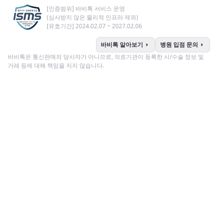
[인증범위] 바비톡 서비스 운영
(심사받지 않은 물리적 인프라 제외)
[유효기간] 2024.02.07 ~ 2027.02.06
arrow_right
arrow_right
바비톡 알아보기
병원 입점 문의
바비톡은 통신판매의 당사자가 아니므로, 의료기관이 등록한 시/수술 정보 및
거래 등에 대해 책임을 지지 않습니다.