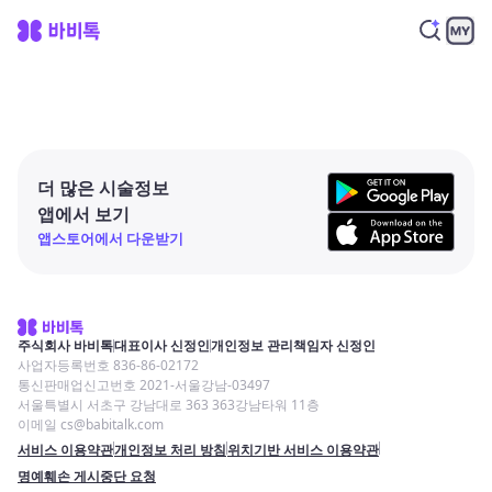
더 많은 시술정보
앱에서 보기
앱스토어에서 다운받기
주식회사 바비톡
대표이사 신정인
개인정보 관리책임자 신정인
사업자등록번호 836-86-02172
통신판매업신고번호 2021-서울강남-03497
서울특별시 서초구 강남대로 363 363강남타워 11층
이메일 cs@babitalk.com
서비스 이용약관
개인정보 처리 방침
위치기반 서비스 이용약관
명예훼손 게시중단 요청