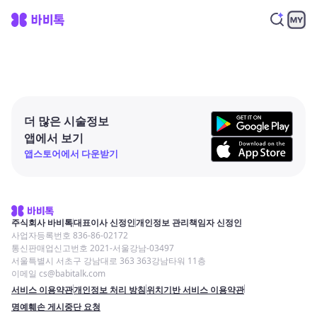
더 많은 시술정보
앱에서 보기
앱스토어에서 다운받기
주식회사 바비톡
대표이사 신정인
개인정보 관리책임자 신정인
사업자등록번호 836-86-02172
통신판매업신고번호 2021-서울강남-03497
서울특별시 서초구 강남대로 363 363강남타워 11층
이메일 cs@babitalk.com
서비스 이용약관
개인정보 처리 방침
위치기반 서비스 이용약관
명예훼손 게시중단 요청