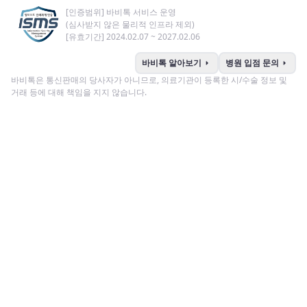
[인증범위] 바비톡 서비스 운영
(심사받지 않은 물리적 인프라 제외)
[유효기간] 2024.02.07 ~ 2027.02.06
arrow_right
arrow_right
바비톡 알아보기
병원 입점 문의
바비톡은 통신판매의 당사자가 아니므로, 의료기관이 등록한 시/수술 정보 및
거래 등에 대해 책임을 지지 않습니다.