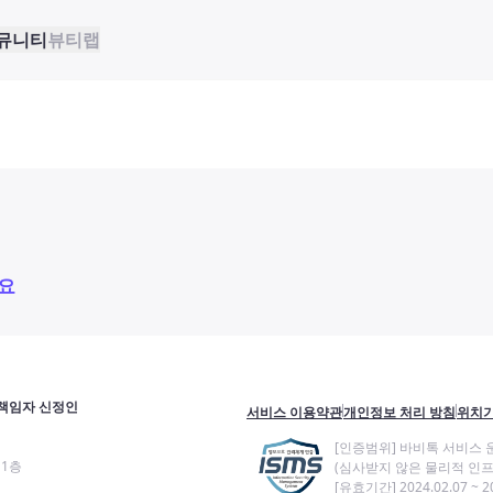
뮤니티
뷰티랩
요
책임자 신정인
서비스 이용약관
개인정보 처리 방침
위치기
[인증범위] 바비톡 서비스 
11층
(심사받지 않은 물리적 인프
[유효기간] 2024.02.07 ~ 20