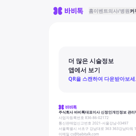
홈
이벤트
의사/병원
커
더 많은 시술정보
앱에서 보기
QR을 스캔하여 다운받아보세
주식회사 바비톡
대표이사 신정인
개인정보 관리
사업자등록번호 836-86-02172
통신판매업신고번호 2021-서울강남-03497
서울특별시 서초구 강남대로 363 363강남타워 
이메일 cs@babitalk.com