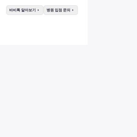
arrow_right
arrow_right
바비톡 알아보기
병원 입점 문의