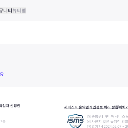
뮤니티
뷰티랩
요
책임자 신정인
서비스 이용약관
개인정보 처리 방침
위치기
[인증범위] 바비톡 서비스 
11층
(심사받지 않은 물리적 인프
[유효기간] 2024.02.07 ~ 20