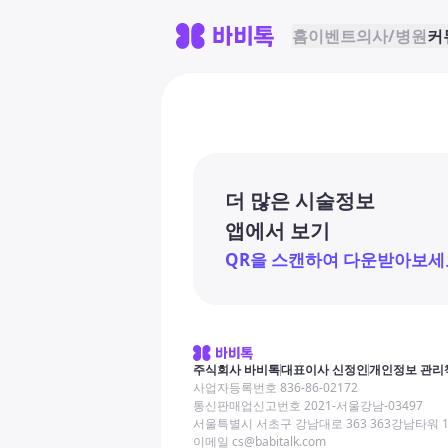
홈
이벤트
의사/병원
커
더 많은 시술정보
앱에서 보기
QR을 스캔하여 다운받아보세
주식회사 바비톡
대표이사 신정인
개인정보 관리
사업자등록번호 836-86-02172
통신판매업신고번호 2021-서울강남-03497
서울특별시 서초구 강남대로 363 363강남타워 
이메일 cs@babitalk.com