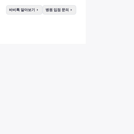
arrow_right
arrow_right
바비톡 알아보기
병원 입점 문의