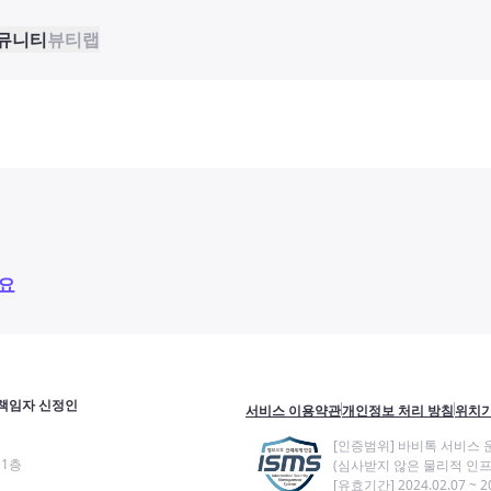
뮤니티
뷰티랩
요
책임자 신정인
서비스 이용약관
개인정보 처리 방침
위치기
[인증범위] 바비톡 서비스 
11층
(심사받지 않은 물리적 인프
[유효기간] 2024.02.07 ~ 20