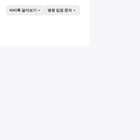
arrow_right
arrow_right
바비톡 알아보기
병원 입점 문의