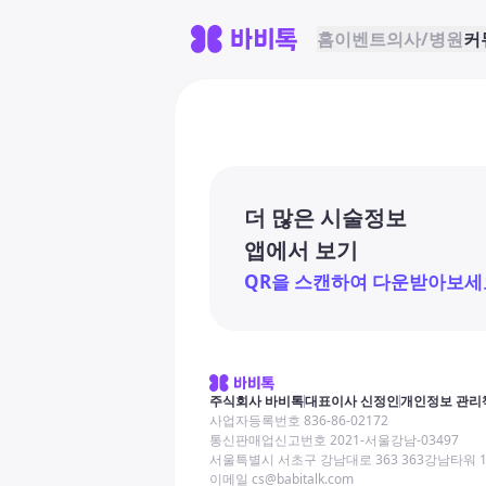
홈
이벤트
의사/병원
커
더 많은 시술정보
앱에서 보기
QR을 스캔하여 다운받아보세
주식회사 바비톡
대표이사 신정인
개인정보 관리
사업자등록번호 836-86-02172
통신판매업신고번호 2021-서울강남-03497
서울특별시 서초구 강남대로 363 363강남타워 
이메일 cs@babitalk.com