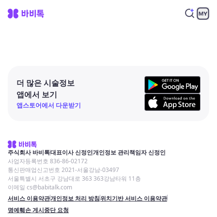
더 많은 시술정보
앱에서 보기
앱스토어에서 다운받기
주식회사 바비톡
대표이사 신정인
개인정보 관리책임자 신정인
사업자등록번호 836-86-02172
통신판매업신고번호 2021-서울강남-03497
서울특별시 서초구 강남대로 363 363강남타워 11층
이메일 cs@babitalk.com
서비스 이용약관
개인정보 처리 방침
위치기반 서비스 이용약관
명예훼손 게시중단 요청