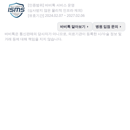
[인증범위] 바비톡 서비스 운영
(심사받지 않은 물리적 인프라 제외)
[유효기간] 2024.02.07 ~ 2027.02.06
arrow_right
arrow_right
바비톡 알아보기
병원 입점 문의
바비톡은 통신판매의 당사자가 아니므로, 의료기관이 등록한 시/수술 정보 및
거래 등에 대해 책임을 지지 않습니다.