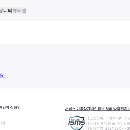
뮤니티
뷰티랩
요
책임자 신정인
서비스 이용약관
개인정보 처리 방침
위치기
[인증범위] 바비톡 서비스 
11층
(심사받지 않은 물리적 인프
[유효기간] 2024.02.07 ~ 20