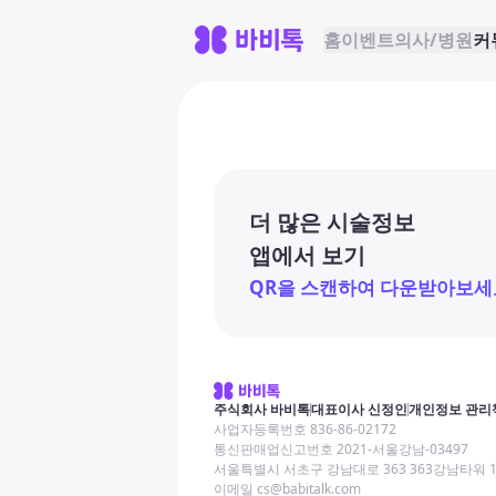
홈
이벤트
의사/병원
커
더 많은 시술정보
앱에서 보기
QR을 스캔하여 다운받아보세
주식회사 바비톡
대표이사 신정인
개인정보 관리
사업자등록번호 836-86-02172
통신판매업신고번호 2021-서울강남-03497
서울특별시 서초구 강남대로 363 363강남타워 
이메일 cs@babitalk.com