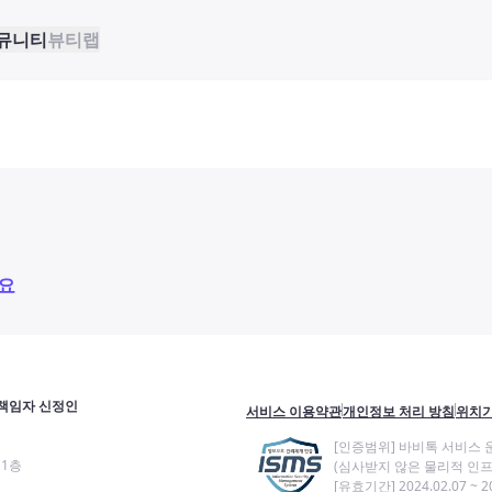
뮤니티
뷰티랩
요
책임자 신정인
서비스 이용약관
개인정보 처리 방침
위치기
[인증범위] 바비톡 서비스 
11층
(심사받지 않은 물리적 인프
[유효기간] 2024.02.07 ~ 20