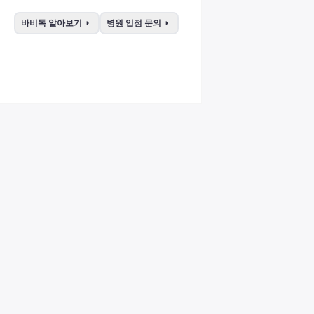
arrow_right
arrow_right
바비톡 알아보기
병원 입점 문의