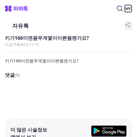
share
자유톡
키가166이면몸무게몇이이쁜몸맨가요?
이공주♥
2013.11.15
키가166이면몸무게몇이이쁜몸맨가요?
댓글
(9)
더 많은 시술정보
앱에서 보기