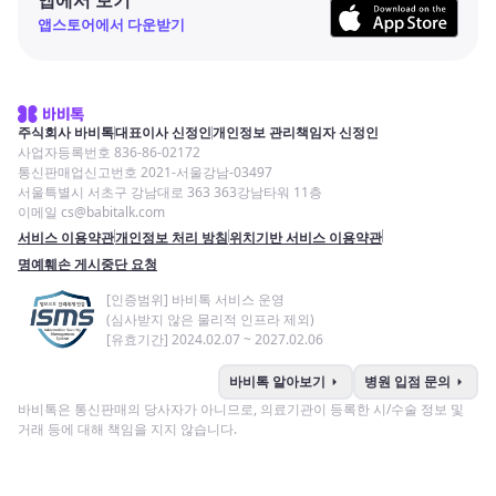
앱스토어에서 다운받기
주식회사 바비톡
대표이사 신정인
개인정보 관리책임자 신정인
사업자등록번호 836-86-02172
통신판매업신고번호 2021-서울강남-03497
서울특별시 서초구 강남대로 363 363강남타워 11층
이메일 cs@babitalk.com
서비스 이용약관
개인정보 처리 방침
위치기반 서비스 이용약관
명예훼손 게시중단 요청
[인증범위] 바비톡 서비스 운영
(심사받지 않은 물리적 인프라 제외)
[유효기간] 2024.02.07 ~ 2027.02.06
arrow_right
arrow_right
바비톡 알아보기
병원 입점 문의
바비톡은 통신판매의 당사자가 아니므로, 의료기관이 등록한 시/수술 정보 및
거래 등에 대해 책임을 지지 않습니다.