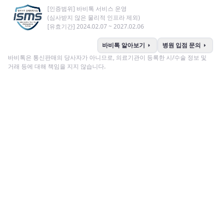
[인증범위] 바비톡 서비스 운영
(심사받지 않은 물리적 인프라 제외)
[유효기간] 2024.02.07 ~ 2027.02.06
arrow_right
arrow_right
바비톡 알아보기
병원 입점 문의
바비톡은 통신판매의 당사자가 아니므로, 의료기관이 등록한 시/수술 정보 및
거래 등에 대해 책임을 지지 않습니다.