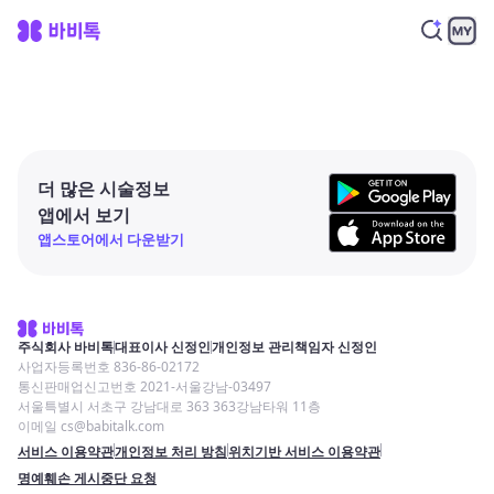
더 많은 시술정보
앱에서 보기
앱스토어에서 다운받기
주식회사 바비톡
대표이사 신정인
개인정보 관리책임자 신정인
사업자등록번호 836-86-02172
통신판매업신고번호 2021-서울강남-03497
서울특별시 서초구 강남대로 363 363강남타워 11층
이메일 cs@babitalk.com
서비스 이용약관
개인정보 처리 방침
위치기반 서비스 이용약관
명예훼손 게시중단 요청