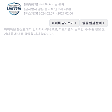
[인증범위] 바비톡 서비스 운영
(심사받지 않은 물리적 인프라 제외)
[유효기간] 2024.02.07 ~ 2027.02.06
arrow_right
arrow_right
바비톡 알아보기
병원 입점 문의
바비톡은 통신판매의 당사자가 아니므로, 의료기관이 등록한 시/수술 정보 및
거래 등에 대해 책임을 지지 않습니다.