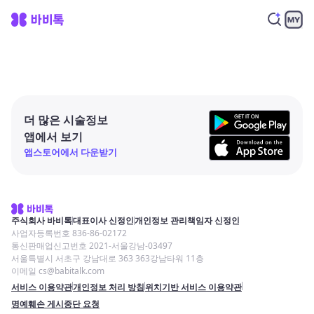
더 많은 시술정보
앱에서 보기
앱스토어에서 다운받기
주식회사 바비톡
대표이사 신정인
개인정보 관리책임자 신정인
사업자등록번호 836-86-02172
통신판매업신고번호 2021-서울강남-03497
서울특별시 서초구 강남대로 363 363강남타워 11층
이메일 cs@babitalk.com
서비스 이용약관
개인정보 처리 방침
위치기반 서비스 이용약관
명예훼손 게시중단 요청