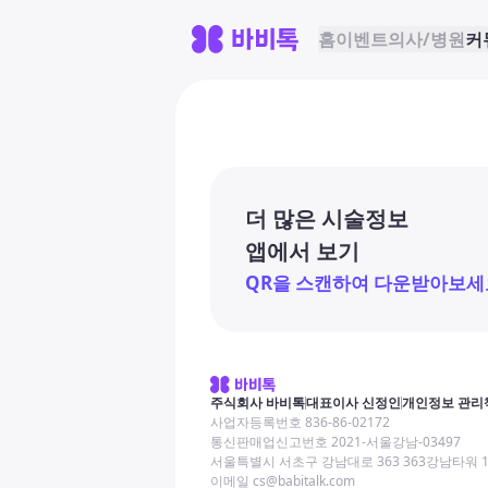
홈
이벤트
의사/병원
커
더 많은 시술정보
앱에서 보기
QR을 스캔하여 다운받아보세
주식회사 바비톡
대표이사 신정인
개인정보 관리
사업자등록번호 836-86-02172
통신판매업신고번호 2021-서울강남-03497
서울특별시 서초구 강남대로 363 363강남타워 
이메일 cs@babitalk.com