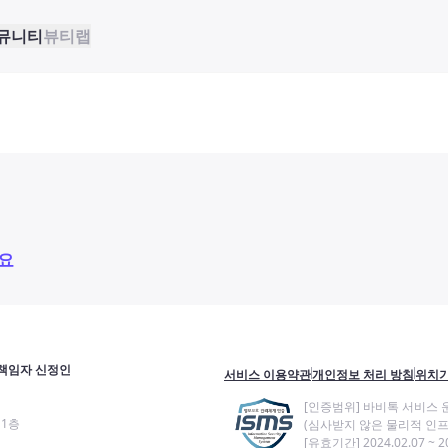
뮤니티
뷰티랩
요
책임자 신정인
서비스 이용약관
개인정보 처리 방침
위치기
[인증범위] 바비톡 서비스 
11층
(심사받지 않은 물리적 인프
[유효기간] 2024.02.07 ~ 20