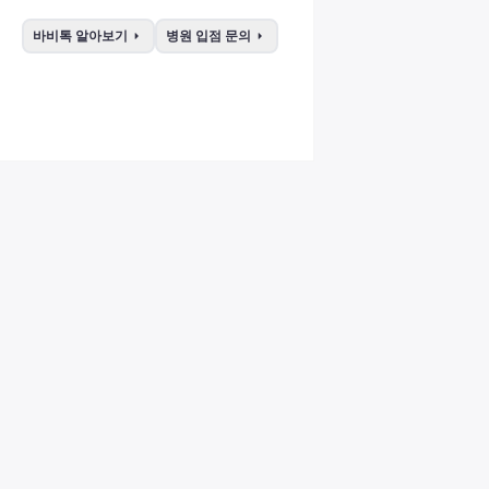
arrow_right
arrow_right
바비톡 알아보기
병원 입점 문의