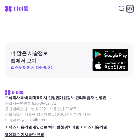
더 많은 시술정보
앱에서 보기
앱스토어에서 다운받기
주식회사 바비톡
대표이사 신정인
개인정보 관리책임자 신정인
사업자등록번호 836-86-02172
통신판매업신고번호 2021-서울강남-03497
서울특별시 서초구 강남대로 363 363강남타워 11층
이메일 cs@babitalk.com
서비스 이용약관
개인정보 처리 방침
위치기반 서비스 이용약관
명예훼손 게시중단 요청