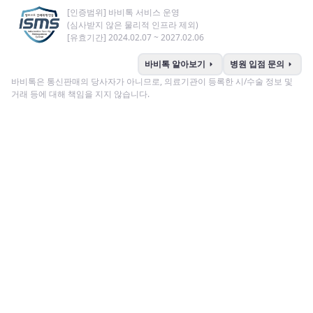
[인증범위] 바비톡 서비스 운영
(심사받지 않은 물리적 인프라 제외)
[유효기간] 2024.02.07 ~ 2027.02.06
arrow_right
arrow_right
바비톡 알아보기
병원 입점 문의
바비톡은 통신판매의 당사자가 아니므로, 의료기관이 등록한 시/수술 정보 및
거래 등에 대해 책임을 지지 않습니다.