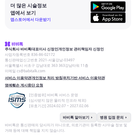
더 많은 시술정보
앱에서 보기
앱스토어에서 다운받기
주식회사 바비톡
대표이사 신정인
개인정보 관리책임자 신정인
사업자등록번호 836-86-02172
통신판매업신고번호 2021-서울강남-03497
서울특별시 서초구 강남대로 363 363강남타워 11층
이메일 cs@babitalk.com
서비스 이용약관
개인정보 처리 방침
위치기반 서비스 이용약관
명예훼손 게시중단 요청
[인증범위] 바비톡 서비스 운영
(심사받지 않은 물리적 인프라 제외)
[유효기간] 2024.02.07 ~ 2027.02.06
arrow_right
arrow_right
바비톡 알아보기
병원 입점 문의
바비톡은 통신판매의 당사자가 아니므로, 의료기관이 등록한 시/수술 정보 및
거래 등에 대해 책임을 지지 않습니다.