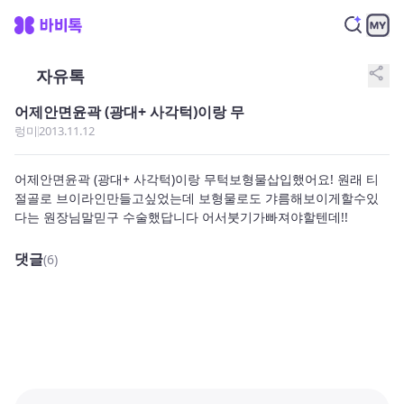
share
자유톡
어제안면윤곽 (광대+ 사각턱)이랑 무
렁미
2013.11.12
어제안면윤곽 (광대+ 사각턱)이랑 무턱보형물삽입했어요! 원래 티
절골로 브이라인만들고싶었는데 보형물로도 갸름해보이게할수있
다는 원장님말믿구 수술했답니다 어서붓기가빠져야할텐데!!
댓글
(6)