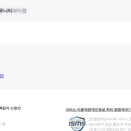
뮤니티
뷰티랩
요
책임자 신정인
서비스 이용약관
개인정보 처리 방침
위치기
[인증범위] 바비톡 서비스 
11층
(심사받지 않은 물리적 인프
[유효기간] 2024.02.07 ~ 20