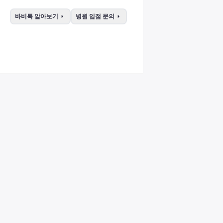
arrow_right
arrow_right
바비톡 알아보기
병원 입점 문의