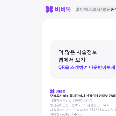
홈
이벤트
의사/병원
커
더 많은 시술정보
앱에서 보기
QR을 스캔하여 다운받아보세
주식회사 바비톡
대표이사 신정인
개인정보 관리
사업자등록번호 836-86-02172
통신판매업신고번호 2021-서울강남-03497
서울특별시 서초구 강남대로 363 363강남타워 
이메일 cs@babitalk.com