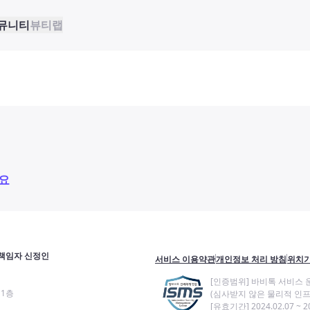
뮤니티
뷰티랩
요
책임자 신정인
서비스 이용약관
개인정보 처리 방침
위치기
[인증범위] 바비톡 서비스 
11층
(심사받지 않은 물리적 인프
[유효기간] 2024.02.07 ~ 20