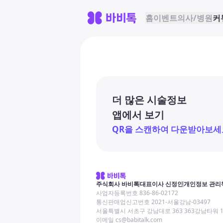
홈
이벤트
의사/병원
커
더 많은 시술정보
앱에서 보기
QR을 스캔하여 다운받아보세
주식회사 바비톡
대표이사 신정인
개인정보 관리
사업자등록번호 836-86-02172
통신판매업신고번호 2021-서울강남-03497
서울특별시 서초구 강남대로 363 363강남타워 
이메일 cs@babitalk.com