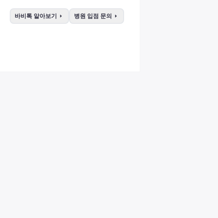
arrow_right
arrow_right
바비톡 알아보기
병원 입점 문의