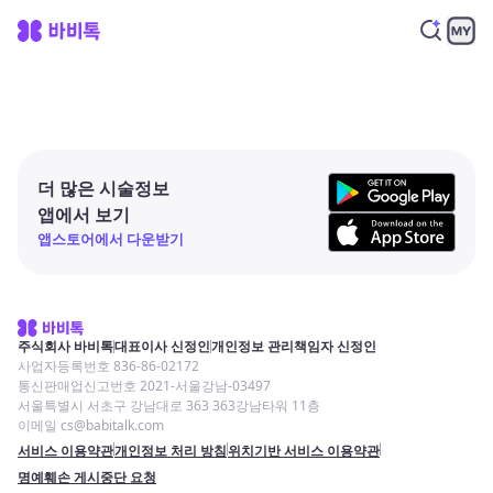
더 많은 시술정보
앱에서 보기
앱스토어에서 다운받기
주식회사 바비톡
대표이사 신정인
개인정보 관리책임자 신정인
사업자등록번호 836-86-02172
통신판매업신고번호 2021-서울강남-03497
서울특별시 서초구 강남대로 363 363강남타워 11층
이메일 cs@babitalk.com
서비스 이용약관
개인정보 처리 방침
위치기반 서비스 이용약관
명예훼손 게시중단 요청