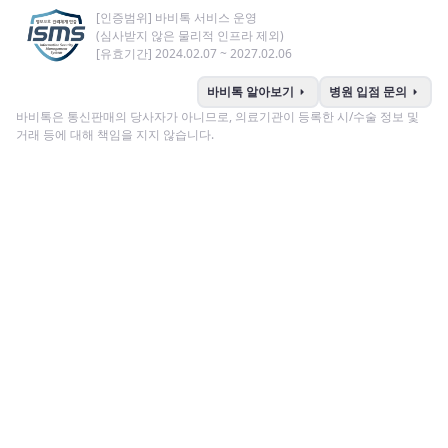
[인증범위] 바비톡 서비스 운영
(심사받지 않은 물리적 인프라 제외)
[유효기간] 2024.02.07 ~ 2027.02.06
arrow_right
arrow_right
바비톡 알아보기
병원 입점 문의
바비톡은 통신판매의 당사자가 아니므로, 의료기관이 등록한 시/수술 정보 및
거래 등에 대해 책임을 지지 않습니다.