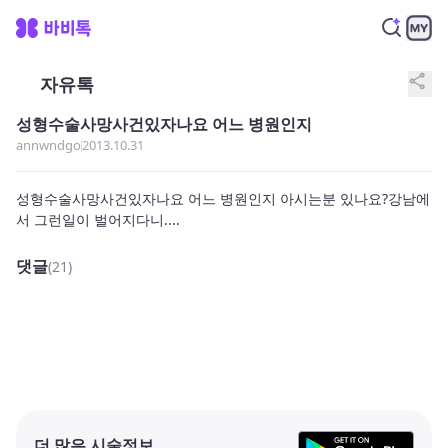
share
자유톡
성형수술사망사건있자나요 어느 병원인지
annwndgo
2013.10.31
성형수술사망사건있자나요 어느 병원인지 아시는분 있나요?강남에
서 그런일이 벌어지다니....
댓글
(21)
더 많은 시술정보