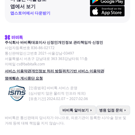
앱에서 보기
앱스토어에서 다운받기
주식회사 바비톡
대표이사 신정인
개인정보 관리책임자 신정인
사업자등록번호 836-86-02172
통신판매업신고번호 2021-서울강남-03497
서울특별시 서초구 강남대로 363 363강남타워 11층
이메일 cs@babitalk.com
서비스 이용약관
개인정보 처리 방침
위치기반 서비스 이용약관
명예훼손 게시중단 요청
[인증범위] 바비톡 서비스 운영
(심사받지 않은 물리적 인프라 제외)
[유효기간] 2024.02.07 ~ 2027.02.06
arrow_right
arrow_right
바비톡 알아보기
병원 입점 문의
바비톡은 통신판매의 당사자가 아니므로, 의료기관이 등록한 시/수술 정보 및
거래 등에 대해 책임을 지지 않습니다.