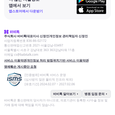
앱에서 보기
앱스토어에서 다운받기
주식회사 바비톡
대표이사 신정인
개인정보 관리책임자 신정인
사업자등록번호 836-86-02172
통신판매업신고번호 2021-서울강남-03497
서울특별시 서초구 강남대로 363 363강남타워 11층
이메일 cs@babitalk.com
서비스 이용약관
개인정보 처리 방침
위치기반 서비스 이용약관
명예훼손 게시중단 요청
[인증범위] 바비톡 서비스 운영
(심사받지 않은 물리적 인프라 제외)
[유효기간] 2024.02.07 ~ 2027.02.06
arrow_right
arrow_right
바비톡 알아보기
병원 입점 문의
바비톡은 통신판매의 당사자가 아니므로, 의료기관이 등록한 시/수술 정보 및
거래 등에 대해 책임을 지지 않습니다.