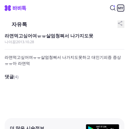
share
자유톡
라면먹고싶어여ㅠㅠ살엄청쪄서 나가지도못
나야꽁
2013.10.28
라면먹고싶어여ㅠㅠ살엄청쪄서 나가지도못하고 대인기피증 증상 
ㅠㅠ아 라면먹
댓글
(4)
더 많은 시술정보