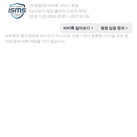
[인증범위] 바비톡 서비스 운영
(심사받지 않은 물리적 인프라 제외)
[유효기간] 2024.02.07 ~ 2027.02.06
arrow_right
arrow_right
바비톡 알아보기
병원 입점 문의
바비톡은 통신판매의 당사자가 아니므로, 의료기관이 등록한 시/수술 정보 및
거래 등에 대해 책임을 지지 않습니다.