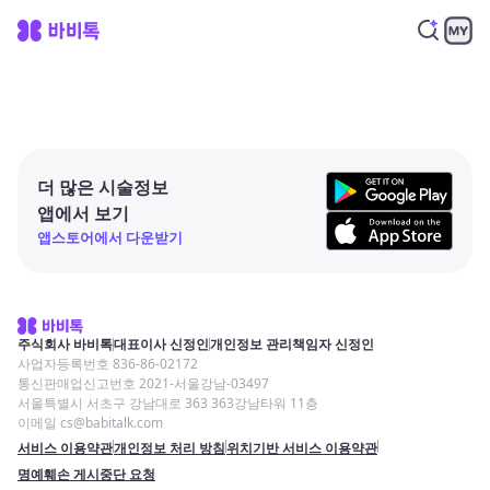
더 많은 시술정보
앱에서 보기
앱스토어에서 다운받기
주식회사 바비톡
대표이사 신정인
개인정보 관리책임자 신정인
사업자등록번호 836-86-02172
통신판매업신고번호 2021-서울강남-03497
서울특별시 서초구 강남대로 363 363강남타워 11층
이메일 cs@babitalk.com
서비스 이용약관
개인정보 처리 방침
위치기반 서비스 이용약관
명예훼손 게시중단 요청