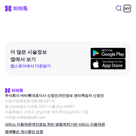
더 많은 시술정보
앱에서 보기
앱스토어에서 다운받기
주식회사 바비톡
대표이사 신정인
개인정보 관리책임자 신정인
사업자등록번호 836-86-02172
통신판매업신고번호 2021-서울강남-03497
서울특별시 서초구 강남대로 363 363강남타워 11층
이메일 cs@babitalk.com
서비스 이용약관
개인정보 처리 방침
위치기반 서비스 이용약관
명예훼손 게시중단 요청