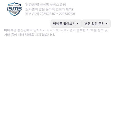
[인증범위] 바비톡 서비스 운영
(심사받지 않은 물리적 인프라 제외)
[유효기간] 2024.02.07 ~ 2027.02.06
arrow_right
arrow_right
바비톡 알아보기
병원 입점 문의
바비톡은 통신판매의 당사자가 아니므로, 의료기관이 등록한 시/수술 정보 및
거래 등에 대해 책임을 지지 않습니다.