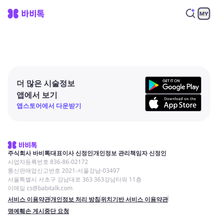
더 많은 시술정보
앱에서 보기
앱스토어에서 다운받기
주식회사 바비톡
대표이사 신정인
개인정보 관리책임자 신정인
사업자등록번호 836-86-02172
통신판매업신고번호 2021-서울강남-03497
서울특별시 서초구 강남대로 363 363강남타워 11층
이메일 cs@babitalk.com
서비스 이용약관
개인정보 처리 방침
위치기반 서비스 이용약관
명예훼손 게시중단 요청