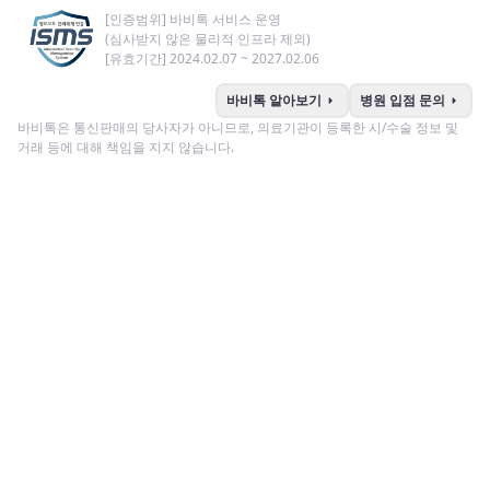
[인증범위] 바비톡 서비스 운영
(심사받지 않은 물리적 인프라 제외)
[유효기간] 2024.02.07 ~ 2027.02.06
arrow_right
arrow_right
바비톡 알아보기
병원 입점 문의
바비톡은 통신판매의 당사자가 아니므로, 의료기관이 등록한 시/수술 정보 및
거래 등에 대해 책임을 지지 않습니다.