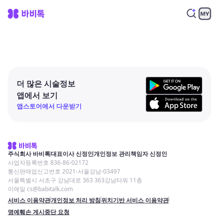
더 많은 시술정보
앱에서 보기
앱스토어에서 다운받기
주식회사 바비톡
대표이사 신정인
개인정보 관리책임자 신정인
사업자등록번호 836-86-02172
통신판매업신고번호 2021-서울강남-03497
서울특별시 서초구 강남대로 363 363강남타워 11층
이메일 cs@babitalk.com
서비스 이용약관
개인정보 처리 방침
위치기반 서비스 이용약관
명예훼손 게시중단 요청