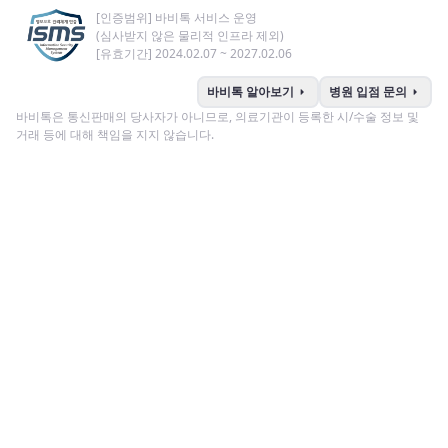
[인증범위] 바비톡 서비스 운영
(심사받지 않은 물리적 인프라 제외)
[유효기간] 2024.02.07 ~ 2027.02.06
arrow_right
arrow_right
바비톡 알아보기
병원 입점 문의
바비톡은 통신판매의 당사자가 아니므로, 의료기관이 등록한 시/수술 정보 및
거래 등에 대해 책임을 지지 않습니다.