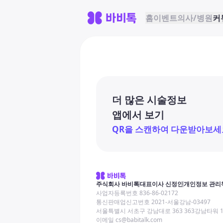
홈
이벤트
의사/병원
커
더 많은 시술정보
앱에서 보기
QR을 스캔하여 다운받아보세
주식회사 바비톡
대표이사 신정인
개인정보 관리
사업자등록번호 836-86-02172
통신판매업신고번호 2021-서울강남-03497
서울특별시 서초구 강남대로 363 363강남타워 
이메일 cs@babitalk.com