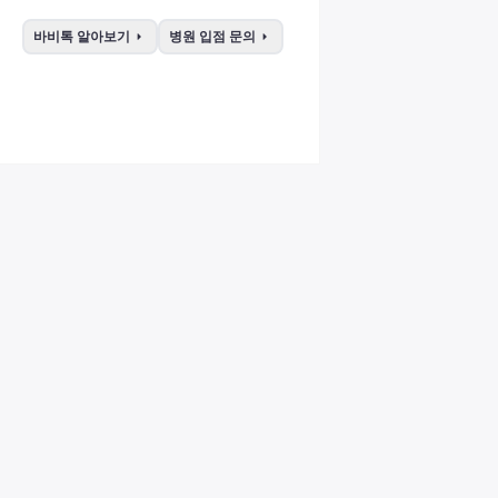
arrow_right
arrow_right
바비톡 알아보기
병원 입점 문의