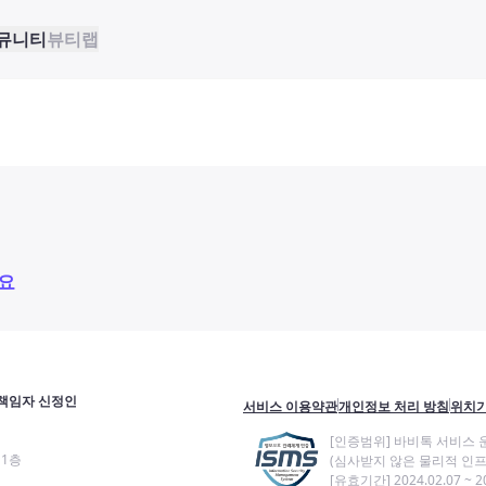
뮤니티
뷰티랩
요
책임자 신정인
서비스 이용약관
개인정보 처리 방침
위치기
[인증범위] 바비톡 서비스 
11층
(심사받지 않은 물리적 인프
[유효기간] 2024.02.07 ~ 20