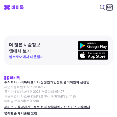
더 많은 시술정보
앱에서 보기
앱스토어에서 다운받기
주식회사 바비톡
대표이사 신정인
개인정보 관리책임자 신정인
사업자등록번호 836-86-02172
통신판매업신고번호 2021-서울강남-03497
서울특별시 서초구 강남대로 363 363강남타워 11층
이메일 cs@babitalk.com
서비스 이용약관
개인정보 처리 방침
위치기반 서비스 이용약관
명예훼손 게시중단 요청