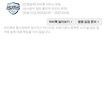
[인증범위] 바비톡 서비스 운영
(심사받지 않은 물리적 인프라 제외)
[유효기간] 2024.02.07 ~ 2027.02.06
arrow_right
arrow_right
바비톡 알아보기
병원 입점 문의
바비톡은 통신판매의 당사자가 아니므로, 의료기관이 등록한 시/수술 정보 및
거래 등에 대해 책임을 지지 않습니다.