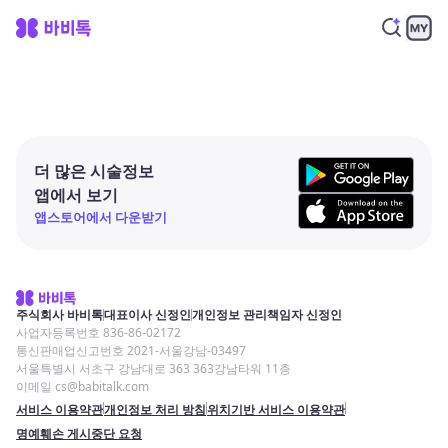
더 많은 시술정보
앱에서 보기
앱스토어에서 다운받기
주식회사 바비톡
대표이사 신정인
개인정보 관리책임자 신정인
사업자등록번호 836-86-02172
통신판매업신고번호 2021-서울강남-03497
서울특별시 서초구 강남대로 363 363강남타워 11층
이메일 cs@babitalk.com
서비스 이용약관
개인정보 처리 방침
위치기반 서비스 이용약관
명예훼손 게시중단 요청