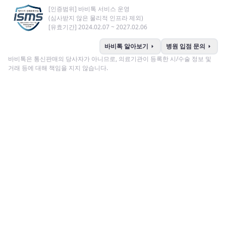
[인증범위] 바비톡 서비스 운영
(심사받지 않은 물리적 인프라 제외)
[유효기간] 2024.02.07 ~ 2027.02.06
arrow_right
arrow_right
바비톡 알아보기
병원 입점 문의
바비톡은 통신판매의 당사자가 아니므로, 의료기관이 등록한 시/수술 정보 및
거래 등에 대해 책임을 지지 않습니다.