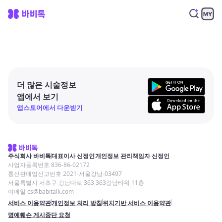
더 많은 시술정보
앱에서 보기
앱스토어에서 다운받기
주식회사 바비톡
대표이사 신정인
개인정보 관리책임자 신정인
사업자등록번호 836-86-02172
통신판매업신고번호 2021-서울강남-03497
서울특별시 서초구 강남대로 363 363강남타워 11층
이메일 cs@babitalk.com
서비스 이용약관
개인정보 처리 방침
위치기반 서비스 이용약관
명예훼손 게시중단 요청