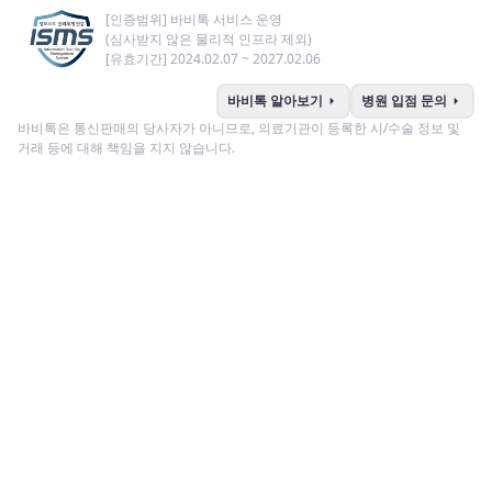
[인증범위] 바비톡 서비스 운영
(심사받지 않은 물리적 인프라 제외)
[유효기간] 2024.02.07 ~ 2027.02.06
arrow_right
arrow_right
바비톡 알아보기
병원 입점 문의
바비톡은 통신판매의 당사자가 아니므로, 의료기관이 등록한 시/수술 정보 및
거래 등에 대해 책임을 지지 않습니다.