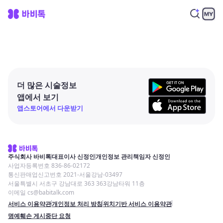
더 많은 시술정보
앱에서 보기
앱스토어에서 다운받기
주식회사 바비톡
대표이사 신정인
개인정보 관리책임자 신정인
사업자등록번호 836-86-02172
통신판매업신고번호 2021-서울강남-03497
서울특별시 서초구 강남대로 363 363강남타워 11층
이메일 cs@babitalk.com
서비스 이용약관
개인정보 처리 방침
위치기반 서비스 이용약관
명예훼손 게시중단 요청