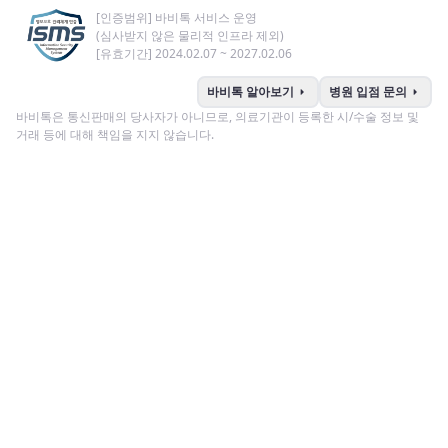
[인증범위] 바비톡 서비스 운영
(심사받지 않은 물리적 인프라 제외)
[유효기간] 2024.02.07 ~ 2027.02.06
arrow_right
arrow_right
바비톡 알아보기
병원 입점 문의
바비톡은 통신판매의 당사자가 아니므로, 의료기관이 등록한 시/수술 정보 및
거래 등에 대해 책임을 지지 않습니다.