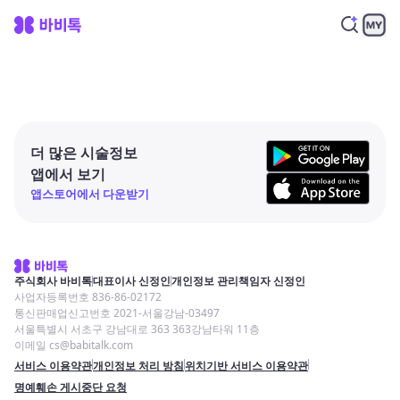
더 많은 시술정보
앱에서 보기
앱스토어에서 다운받기
주식회사 바비톡
대표이사 신정인
개인정보 관리책임자 신정인
사업자등록번호 836-86-02172
통신판매업신고번호 2021-서울강남-03497
서울특별시 서초구 강남대로 363 363강남타워 11층
이메일 cs@babitalk.com
서비스 이용약관
개인정보 처리 방침
위치기반 서비스 이용약관
명예훼손 게시중단 요청