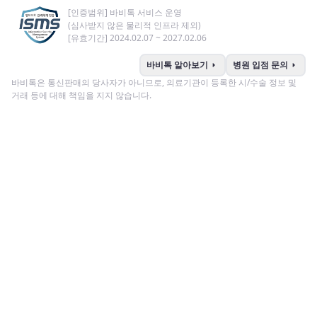
[인증범위] 바비톡 서비스 운영
(심사받지 않은 물리적 인프라 제외)
[유효기간] 2024.02.07 ~ 2027.02.06
arrow_right
arrow_right
바비톡 알아보기
병원 입점 문의
바비톡은 통신판매의 당사자가 아니므로, 의료기관이 등록한 시/수술 정보 및
거래 등에 대해 책임을 지지 않습니다.