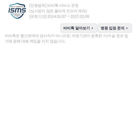
[인증범위] 바비톡 서비스 운영
(심사받지 않은 물리적 인프라 제외)
[유효기간] 2024.02.07 ~ 2027.02.06
arrow_right
arrow_right
바비톡 알아보기
병원 입점 문의
바비톡은 통신판매의 당사자가 아니므로, 의료기관이 등록한 시/수술 정보 및
거래 등에 대해 책임을 지지 않습니다.