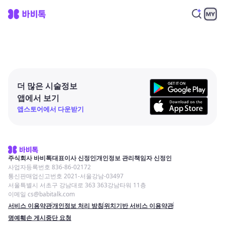
더 많은 시술정보
앱에서 보기
앱스토어에서 다운받기
주식회사 바비톡
대표이사 신정인
개인정보 관리책임자 신정인
사업자등록번호 836-86-02172
통신판매업신고번호 2021-서울강남-03497
서울특별시 서초구 강남대로 363 363강남타워 11층
이메일 cs@babitalk.com
서비스 이용약관
개인정보 처리 방침
위치기반 서비스 이용약관
명예훼손 게시중단 요청