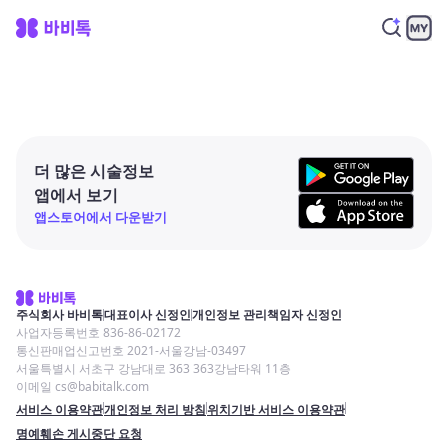
더 많은 시술정보
앱에서 보기
앱스토어에서 다운받기
주식회사 바비톡
대표이사 신정인
개인정보 관리책임자 신정인
사업자등록번호 836-86-02172
통신판매업신고번호 2021-서울강남-03497
서울특별시 서초구 강남대로 363 363강남타워 11층
이메일 cs@babitalk.com
서비스 이용약관
개인정보 처리 방침
위치기반 서비스 이용약관
명예훼손 게시중단 요청