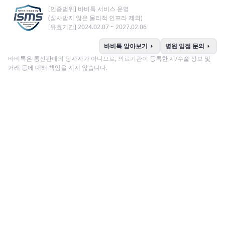
[인증범위] 바비톡 서비스 운영
(심사받지 않은 물리적 인프라 제외)
[유효기간] 2024.02.07 ~ 2027.02.06
arrow_right
arrow_right
바비톡 알아보기
병원 입점 문의
바비톡은 통신판매의 당사자가 아니므로, 의료기관이 등록한 시/수술 정보 및
거래 등에 대해 책임을 지지 않습니다.