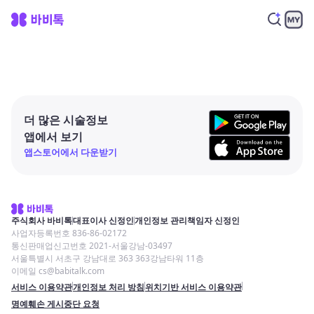
더 많은 시술정보
앱에서 보기
앱스토어에서 다운받기
주식회사 바비톡
대표이사 신정인
개인정보 관리책임자 신정인
사업자등록번호 836-86-02172
통신판매업신고번호 2021-서울강남-03497
서울특별시 서초구 강남대로 363 363강남타워 11층
이메일 cs@babitalk.com
서비스 이용약관
개인정보 처리 방침
위치기반 서비스 이용약관
명예훼손 게시중단 요청