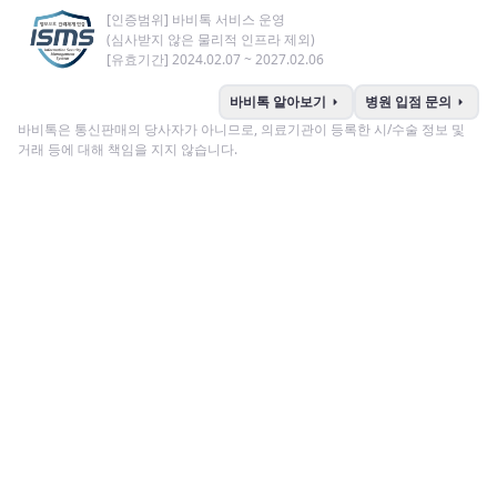
[인증범위] 바비톡 서비스 운영
(심사받지 않은 물리적 인프라 제외)
[유효기간] 2024.02.07 ~ 2027.02.06
arrow_right
arrow_right
바비톡 알아보기
병원 입점 문의
바비톡은 통신판매의 당사자가 아니므로, 의료기관이 등록한 시/수술 정보 및
거래 등에 대해 책임을 지지 않습니다.