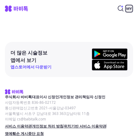
더 많은 시술정보
앱에서 보기
앱스토어에서 다운받기
주식회사 바비톡
대표이사 신정인
개인정보 관리책임자 신정인
사업자등록번호 836-86-02172
통신판매업신고번호 2021-서울강남-03497
서울특별시 서초구 강남대로 363 363강남타워 11층
이메일 cs@babitalk.com
서비스 이용약관
개인정보 처리 방침
위치기반 서비스 이용약관
명예훼손 게시중단 요청