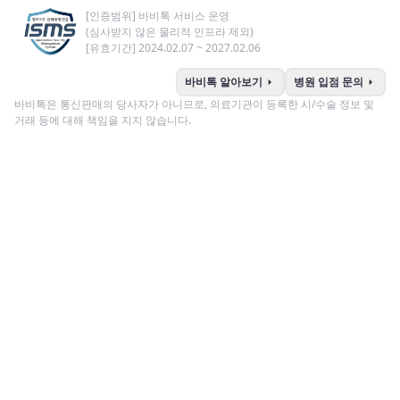
[인증범위] 바비톡 서비스 운영
(심사받지 않은 물리적 인프라 제외)
[유효기간] 2024.02.07 ~ 2027.02.06
arrow_right
arrow_right
바비톡 알아보기
병원 입점 문의
바비톡은 통신판매의 당사자가 아니므로, 의료기관이 등록한 시/수술 정보 및
거래 등에 대해 책임을 지지 않습니다.