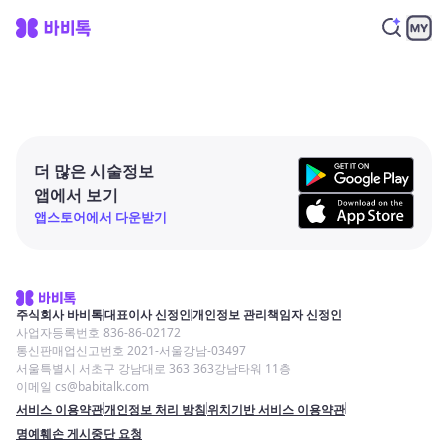
더 많은 시술정보
앱에서 보기
앱스토어에서 다운받기
주식회사 바비톡
대표이사 신정인
개인정보 관리책임자 신정인
사업자등록번호 836-86-02172
통신판매업신고번호 2021-서울강남-03497
서울특별시 서초구 강남대로 363 363강남타워 11층
이메일 cs@babitalk.com
서비스 이용약관
개인정보 처리 방침
위치기반 서비스 이용약관
명예훼손 게시중단 요청