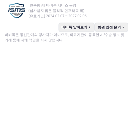
[인증범위] 바비톡 서비스 운영
(심사받지 않은 물리적 인프라 제외)
[유효기간] 2024.02.07 ~ 2027.02.06
arrow_right
arrow_right
바비톡 알아보기
병원 입점 문의
바비톡은 통신판매의 당사자가 아니므로, 의료기관이 등록한 시/수술 정보 및
거래 등에 대해 책임을 지지 않습니다.