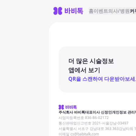
홈
이벤트
의사/병원
커
더 많은 시술정보
앱에서 보기
QR을 스캔하여 다운받아보세
주식회사 바비톡
대표이사 신정인
개인정보 관리
사업자등록번호 836-86-02172
통신판매업신고번호 2021-서울강남-03497
서울특별시 서초구 강남대로 363 363강남타워 
이메일 cs@babitalk.com