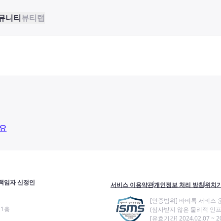
뮤니티
뷰티랩
요
책임자 신정인
서비스 이용약관
개인정보 처리 방침
위치기
[인증범위] 바비톡 서비스 
11층
(심사받지 않은 물리적 인프
[유효기간] 2024.02.07 ~ 20