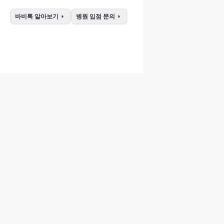
arrow_right
arrow_right
바비톡 알아보기
병원 입점 문의