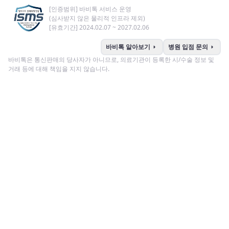
[인증범위] 바비톡 서비스 운영
(심사받지 않은 물리적 인프라 제외)
[유효기간] 2024.02.07 ~ 2027.02.06
arrow_right
arrow_right
바비톡 알아보기
병원 입점 문의
바비톡은 통신판매의 당사자가 아니므로, 의료기관이 등록한 시/수술 정보 및
거래 등에 대해 책임을 지지 않습니다.