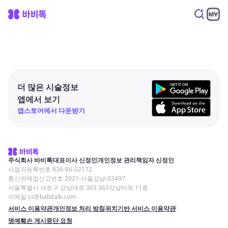
더 많은 시술정보
앱에서 보기
앱스토어에서 다운받기
주식회사 바비톡
대표이사 신정인
개인정보 관리책임자 신정인
사업자등록번호 836-86-02172
통신판매업신고번호 2021-서울강남-03497
서울특별시 서초구 강남대로 363 363강남타워 11층
이메일 cs@babitalk.com
서비스 이용약관
개인정보 처리 방침
위치기반 서비스 이용약관
명예훼손 게시중단 요청