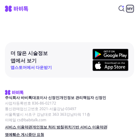
더 많은 시술정보
앱에서 보기
앱스토어에서 다운받기
주식회사 바비톡
대표이사 신정인
개인정보 관리책임자 신정인
사업자등록번호 836-86-02172
통신판매업신고번호 2021-서울강남-03497
서울특별시 서초구 강남대로 363 363강남타워 11층
이메일 cs@babitalk.com
서비스 이용약관
개인정보 처리 방침
위치기반 서비스 이용약관
명예훼손 게시중단 요청