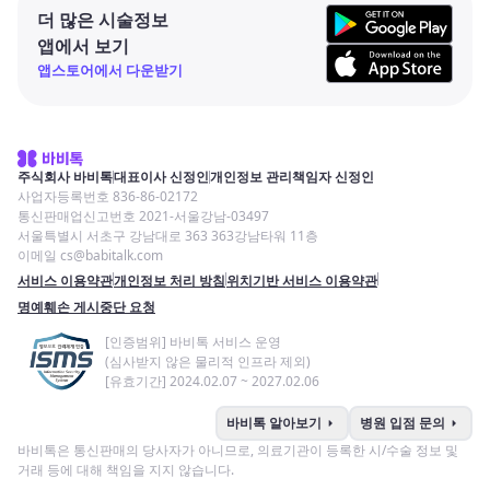
더 많은 시술정보
앱에서 보기
앱스토어에서 다운받기
주식회사 바비톡
대표이사 신정인
개인정보 관리책임자 신정인
사업자등록번호 836-86-02172
통신판매업신고번호 2021-서울강남-03497
서울특별시 서초구 강남대로 363 363강남타워 11층
이메일 cs@babitalk.com
서비스 이용약관
개인정보 처리 방침
위치기반 서비스 이용약관
명예훼손 게시중단 요청
[인증범위] 바비톡 서비스 운영
(심사받지 않은 물리적 인프라 제외)
[유효기간] 2024.02.07 ~ 2027.02.06
arrow_right
arrow_right
바비톡 알아보기
병원 입점 문의
바비톡은 통신판매의 당사자가 아니므로, 의료기관이 등록한 시/수술 정보 및
거래 등에 대해 책임을 지지 않습니다.