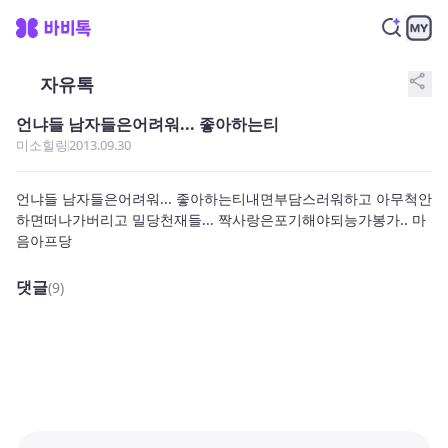
share
자유톡
언냐들 남자들은어려워... 좋아하는티
미소힐링
2013.09.30
언냐들 남자들은어려워... 좋아하는티내면부담스러워하고 아무척안
하면떠나가버리고 밀당천재들... 짝사랑은포기해야되능가봉가.. 마
음아프당
댓글
(9)