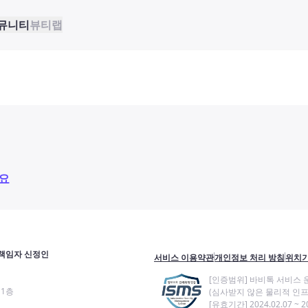
뮤니티
뷰티랩
요
책임자 신정인
서비스 이용약관
개인정보 처리 방침
위치기
[인증범위] 바비톡 서비스 
11층
(심사받지 않은 물리적 인프
[유효기간] 2024.02.07 ~ 20