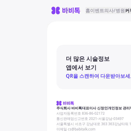
홈
이벤트
의사/병원
커
더 많은 시술정보
앱에서 보기
QR을 스캔하여 다운받아보세
주식회사 바비톡
대표이사 신정인
개인정보 관리
사업자등록번호 836-86-02172
통신판매업신고번호 2021-서울강남-03497
서울특별시 서초구 강남대로 363 363강남타워 
이메일 cs@babitalk.com