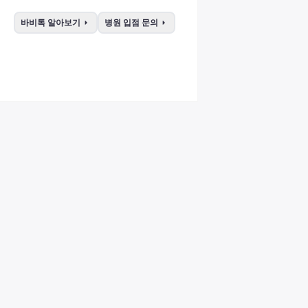
arrow_right
arrow_right
바비톡 알아보기
병원 입점 문의