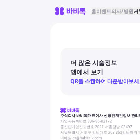
홈
이벤트
의사/병원
커
더 많은 시술정보
앱에서 보기
QR을 스캔하여 다운받아보세
주식회사 바비톡
대표이사 신정인
개인정보 관리
사업자등록번호 836-86-02172
통신판매업신고번호 2021-서울강남-03497
서울특별시 서초구 강남대로 363 363강남타워 
이메일 cs@babitalk.com