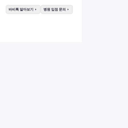
arrow_right
arrow_right
바비톡 알아보기
병원 입점 문의