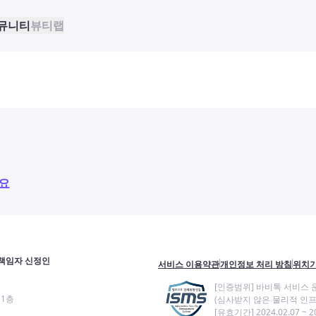
뮤니티
뷰티랩
요
책임자 신정인
서비스 이용약관
개인정보 처리 방침
위치기
[인증범위] 바비톡 서비스 
11층
(심사받지 않은 물리적 인프
[유효기간] 2024.02.07 ~ 20