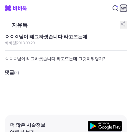
share
자유톡
ㅇㅇㅇ님이 태그하셧습니다 라고뜨는데
바비령
2013.09.29
ㅇㅇㅇ님이 태그하셧습니다 라고뜨는데 그것이뭐당가?
댓글
(2)
더 많은 시술정보
앱에서 보기