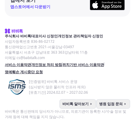
앱스토어에서 다운받기
주식회사 바비톡
대표이사 신정인
개인정보 관리책임자 신정인
사업자등록번호 836-86-02172
통신판매업신고번호 2021-서울강남-03497
서울특별시 서초구 강남대로 363 363강남타워 11층
이메일 cs@babitalk.com
서비스 이용약관
개인정보 처리 방침
위치기반 서비스 이용약관
명예훼손 게시중단 요청
[인증범위] 바비톡 서비스 운영
(심사받지 않은 물리적 인프라 제외)
[유효기간] 2024.02.07 ~ 2027.02.06
arrow_right
arrow_right
바비톡 알아보기
병원 입점 문의
바비톡은 통신판매의 당사자가 아니므로, 의료기관이 등록한 시/수술 정보 및
거래 등에 대해 책임을 지지 않습니다.