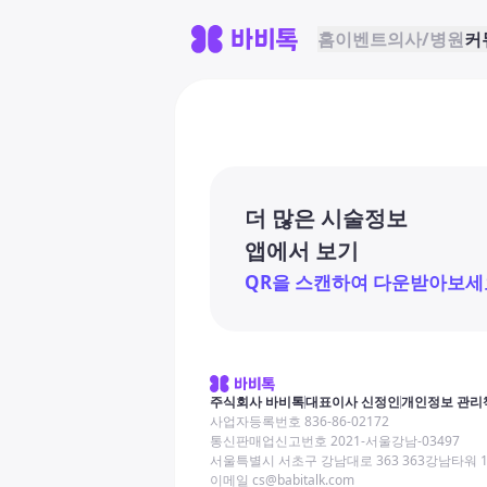
홈
이벤트
의사/병원
커
더 많은 시술정보
앱에서 보기
QR을 스캔하여 다운받아보세
주식회사 바비톡
대표이사 신정인
개인정보 관리
사업자등록번호 836-86-02172
통신판매업신고번호 2021-서울강남-03497
서울특별시 서초구 강남대로 363 363강남타워 
이메일 cs@babitalk.com