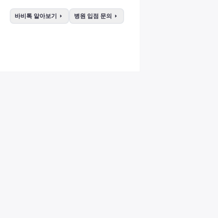
arrow_right
arrow_right
바비톡 알아보기
병원 입점 문의