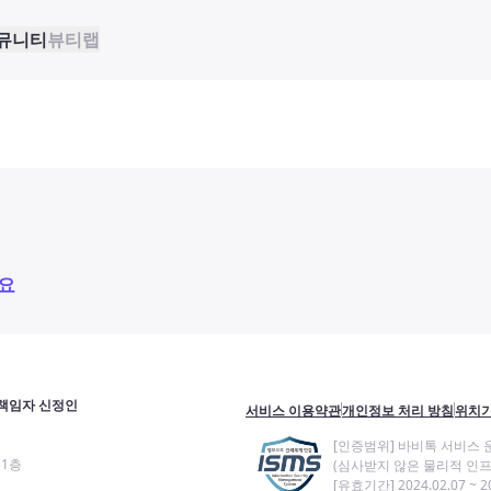
뮤니티
뷰티랩
요
책임자 신정인
서비스 이용약관
개인정보 처리 방침
위치기
[인증범위] 바비톡 서비스 
11층
(심사받지 않은 물리적 인프
[유효기간] 2024.02.07 ~ 20