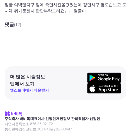
얼굴 여백많다구 밑에 측면사진올렸었는데 정면하구 옆모습보고 도
대체 뭐가문젠지 판단부탁드려요ㅠㅠ 얼굴이
댓글
(12)
더 많은 시술정보
앱에서 보기
앱스토어에서 다운받기
주식회사 바비톡
대표이사 신정인
개인정보 관리책임자 신정인
사업자등록번호 836-86-02172
통신판매업신고번호 2021-서울강남-03497