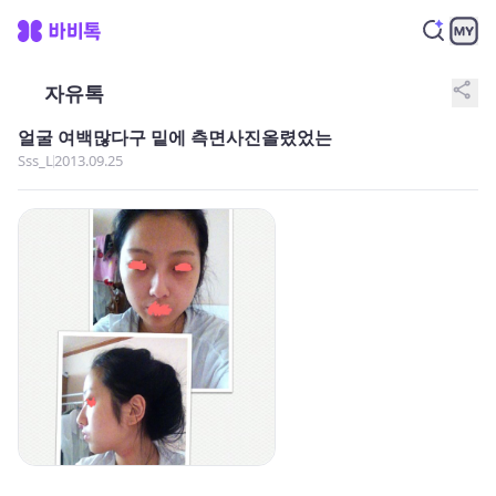
share
자유톡
얼굴 여백많다구 밑에 측면사진올렸었는
Sss_L
2013.09.25