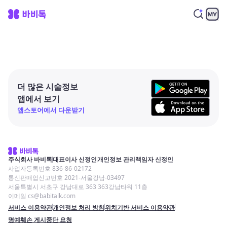
더 많은 시술정보
앱에서 보기
앱스토어에서 다운받기
주식회사 바비톡
대표이사 신정인
개인정보 관리책임자 신정인
사업자등록번호 836-86-02172
통신판매업신고번호 2021-서울강남-03497
서울특별시 서초구 강남대로 363 363강남타워 11층
이메일 cs@babitalk.com
서비스 이용약관
개인정보 처리 방침
위치기반 서비스 이용약관
명예훼손 게시중단 요청