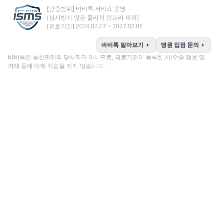
[인증범위] 바비톡 서비스 운영
(심사받지 않은 물리적 인프라 제외)
[유효기간] 2024.02.07 ~ 2027.02.06
arrow_right
arrow_right
바비톡 알아보기
병원 입점 문의
바비톡은 통신판매의 당사자가 아니므로, 의료기관이 등록한 시/수술 정보 및
거래 등에 대해 책임을 지지 않습니다.