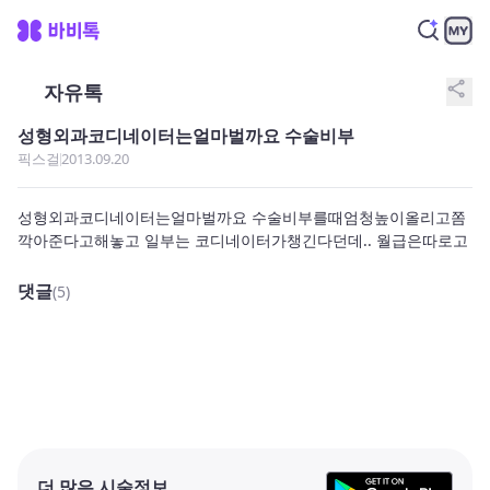
share
자유톡
성형외과코디네이터는얼마벌까요 수술비부
픽스걸
2013.09.20
성형외과코디네이터는얼마벌까요 수술비부를때엄청높이올리고쫌
깍아준다고해놓고 일부는 코디네이터가챙긴다던데.. 월급은따로고
댓글
(5)
더 많은 시술정보