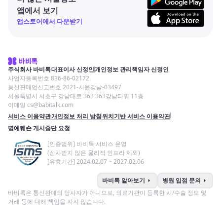
앱에서 보기
앱스토어에서 다운받기
주식회사 바비톡
대표이사 신정인
개인정보 관리책임자 신정인
사업자등록번호 836-86-02172
통신판매업신고번호 2021-서울강남-03497
서울특별시 서초구 강남대로 363 363강남타워 11층
이메일 cs@babitalk.com
서비스 이용약관
개인정보 처리 방침
위치기반 서비스 이용약관
명예훼손 게시중단 요청
[인증범위] 바비톡 서비스 운영
(심사받지 않은 물리적 인프라 제외)
[유효기간] 2024.02.07 ~ 2027.02.06
arrow_right
arrow_right
바비톡 알아보기
병원 입점 문의
바비톡은 통신판매의 당사자가 아니므로, 의료기관이 등록한 시/수술 정보 및
거래 등에 대해 책임을 지지 않습니다.